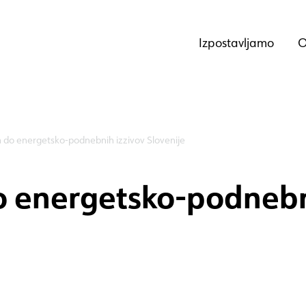
Izpostavljamo
O
h do energetsko-podnebnih izzivov Slovenije
o energetsko-podnebn