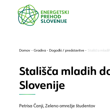
Na
Na
vsebino
navigacijo
Domov
Gradiva
Dogodki / predstavitve
Stališča mladi
Stališča mladih d
Slovenije
Petrisa Čanji, Zeleno omrežje študentov