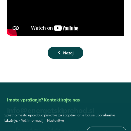
Nazaj
Imate vprašanje? Kontaktirajte nas
info@energetskiprehod.si
Spletno mesto uporablja piškotke za zagotavljanje boljše uporabniške
izkušnje.
-
Več informacij
|
Nastavitve
Pravno obvestilo
Piškotki