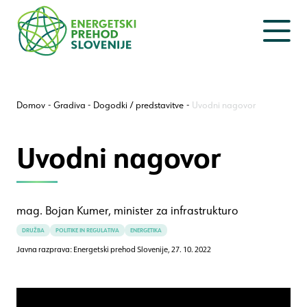
Na
Na
vsebino
navigacijo
Domov
Gradiva
Dogodki / predstavitve
Uvodni nagovor
Uvodni nagovor
mag. Bojan Kumer, minister za infrastrukturo
DRUŽBA
POLITIKE IN REGULATIVA
ENERGETIKA
Javna razprava: Energetski prehod Slovenije,
27. 10. 2022