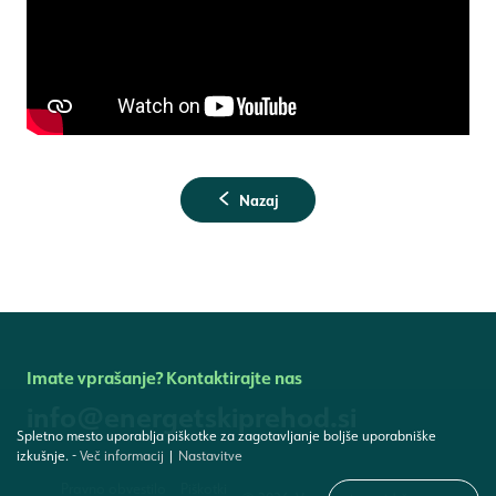
Nazaj
Imate vprašanje? Kontaktirajte nas
info@energetskiprehod.si
Spletno mesto uporablja piškotke za zagotavljanje boljše uporabniške
izkušnje.
-
Več informacij
|
Nastavitve
Pravno obvestilo
Piškotki