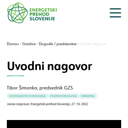
Na
Na
vsebino
navigacijo
Domov
Gradiva
Dogodki / predstavitve
Uvodni nagovor
Uvodni nagovor
Tibor Šimonka, predsednik GZS
GOSPODARSTVO IN EKONOMIJA
POLITIKE IN REGULATIVA
ENERGETIKA
Javna razprava: Energetski prehod Slovenije,
27. 10. 2022